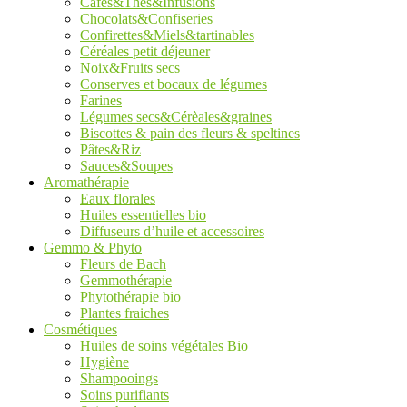
Cafés&Thés&Infusions
Chocolats&Confiseries
Confirettes&Miels&tartinables
Céréales petit déjeuner
Noix&Fruits secs
Conserves et bocaux de légumes
Farines
Légumes secs&Cérèales&graines
Biscottes & pain des fleurs & speltines
Pâtes&Riz
Sauces&Soupes
Aromathérapie
Eaux florales
Huiles essentielles bio
Diffuseurs d’huile et accessoires
Gemmo & Phyto
Fleurs de Bach
Gemmothérapie
Phytothérapie bio
Plantes fraiches
Cosmétiques
Huiles de soins végétales Bio
Hygiène
Shampooings
Soins purifiants