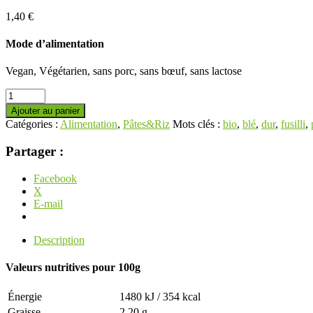
1,40
€
Mode d’alimentation
Vegan, Végétarien, sans porc, sans bœuf, sans lactose
Ajouter au panier
Catégories :
Alimentation
,
Pâtes&Riz
Mots clés :
bio
,
blé
,
dur
,
fusilli
,
Partager :
Facebook
X
E-mail
Description
Valeurs nutritives pour 100g
Énergie
1480 kJ / 354 kcal
Graisse
2,20 g