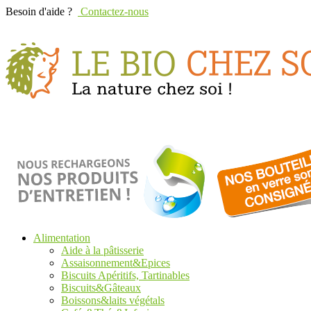
Besoin d'aide ?
Contactez-nous
Alimentation
Aide à la pâtisserie
Assaisonnement&Epices
Biscuits Apéritifs, Tartinables
Biscuits&Gâteaux
Boissons&laits végétals