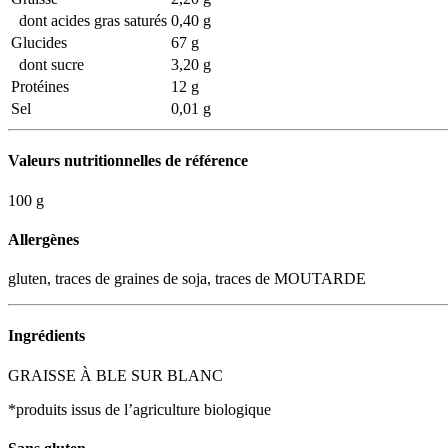
dont acides gras saturés
0,40 g
Glucides
67 g
dont sucre
3,20 g
Protéines
12 g
Sel
0,01 g
Valeurs nutritionnelles de référence
100 g
Allergènes
gluten, traces de graines de soja, traces de MOUTARDE
Ingrédients
GRAISSE À BLE SUR BLANC
*produits issus de l’agriculture biologique