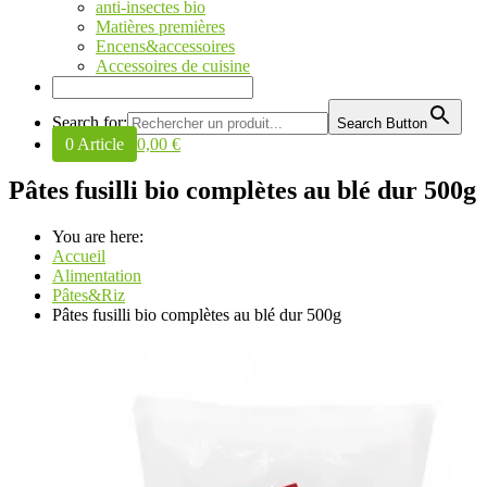
anti-insectes bio
Matières premières
Encens&accessoires
Accessoires de cuisine
Search for:
Search Button
0 Article
0,00 €
Pâtes fusilli bio complètes au blé dur 500g
You are here:
Accueil
Alimentation
Pâtes&Riz
Pâtes fusilli bio complètes au blé dur 500g