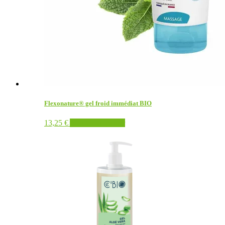
Flexonature® gel froid immédiat BIO
13,25
€
Ajouter au panier