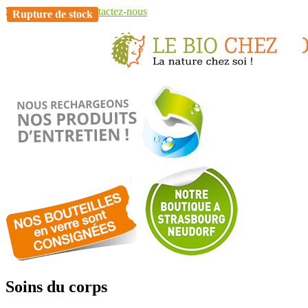
Besoin d'aide ?
Contactez-nous
Rupture de stock
Rupture de stock
Soins du corps